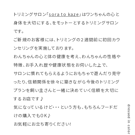
トリミングサロン「
sora to kaze
」はワンちゃんの心と
身体を大切にする、をモットーとするトリミングサロン
です。
ご新規のお客様には、トリミングの２週間前に初回カウ
ンセリングを実施しております。
わんちゃんの心と体の健康を考え、わんちゃんの性格や
特徴、お手入れ歴や健康状態をお伺いした上で、
サロンに慣れてもらえるようにおもちゃで遊んだり見守
ったり、信頼関係を徐々に築きながら今後のトリミング
プランを飼い主さんと一緒に決めていく信頼を大切に
するお店です♪
気になっているけど・・・という方も、もちろんフードだ
dressed in color live like me.
けの購入でもOK♪
お気軽にお立ち寄りください！