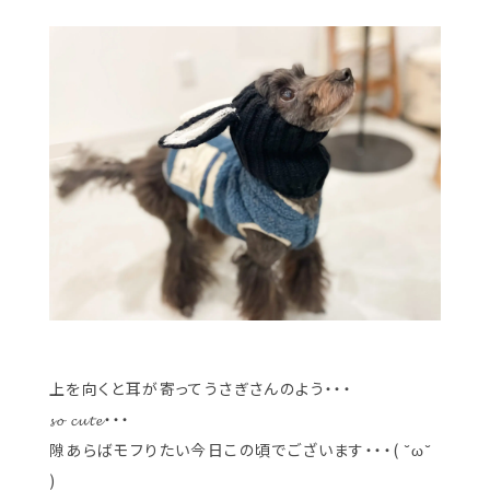
上を向くと耳が寄ってうさぎさんのよう・・・
𝓼𝓸 𝓬𝓾𝓽𝓮・・・
隙あらばモフりたい今日この頃でございます・・・( ˘ω˘
)