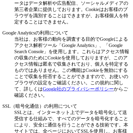
ータはデータ解析や広告配信、ソーシャルメディアの
第三者企業に提供しております。Cookieはお客様のブ
ラウザを識別することはできますが、お客様個人を特
定することはできません。
Google Analyticsの利用について
当社は、お客様の動向を調査する目的でGoogleによる
アクセス解析ツール「Google Analytics」、「Google
Search Console」を使用します。これらはアクセス情報
の収集のためにCookieを使用しておりますが、このア
クセス情報は匿名で収集されており、個人を特定する
ものではありません。この機能はCookieを無効にする
ことで収集を拒否することができますので、お使いの
ブラウザの設定をご確認ください。この規約に関し
て、詳しくは
Google社のプライバシーポリシー
からご
確認ください。
SSL（暗号化通信）の利用について
SSLとは、インターネット上でデータを暗号化して送
受信する仕組みで、すべてのデータを暗号化すること
により、安全に通信を行うことができる技術です。本
サイトでは、全ページにおいてSSLを使用し、お客様