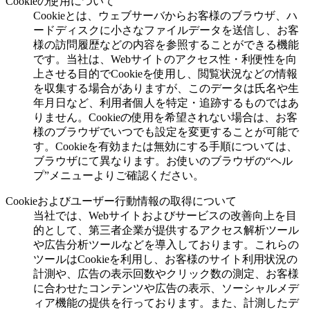
Cookieの使用について
Cookieとは、ウェブサーバからお客様のブラウザ、ハ
ードディスクに小さなファイルデータを送信し、お客
様の訪問履歴などの内容を参照することができる機能
です。当社は、Webサイトのアクセス性・利便性を向
上させる目的でCookieを使用し、閲覧状況などの情報
を収集する場合がありますが、このデータは氏名や生
年月日など、利用者個人を特定・追跡するものではあ
りません。Cookieの使用を希望されない場合は、お客
様のブラウザでいつでも設定を変更することが可能で
す。Cookieを有効または無効にする手順については、
ブラウザにて異なります。お使いのブラウザの“ヘル
プ”メニューよりご確認ください。
Cookieおよびユーザー行動情報の取得について
当社では、Webサイトおよびサービスの改善向上を目
的として、第三者企業が提供するアクセス解析ツール
や広告分析ツールなどを導入しております。これらの
ツールはCookieを利用し、お客様のサイト利用状況の
計測や、広告の表示回数やクリック数の測定、お客様
に合わせたコンテンツや広告の表示、ソーシャルメデ
ィア機能の提供を行っております。また、計測したデ