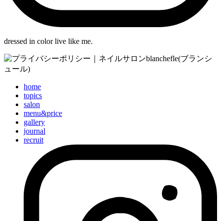
dressed in color live like me.
home
topics
salon
menu&price
gallery
journal
recruit