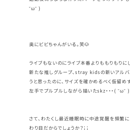
˘ω˘ )
奥にビビちゃんがいる。笑🐶
ライブもないのにライブ本番よりももりもりにしてしま
新たな推しグループ、stray kidsの新い
うと思ったのに、サイズを確かめるべく仮留め
左手でプルプルしながら描いたskz・・・( ˘ω
さて、わたくし最近睡眠時に中途覚醒を頻繁に
わり目だからでしょうか？；；