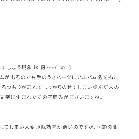
う現象 is 何・・・( ˘ω˘ )
アルバムが出るので右手のうさパーツにアルバム名を描こ
するつもりが忘れてしっかりのせてしまい詰んだ末の
˘ )文字に生まれたての子鹿みがございますね。
してしまい大変睡眠効率が悪いのですが、季節の変