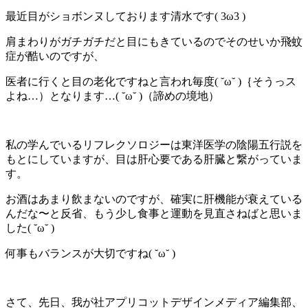
最近目がショボンヌしております清水です( 3ω3 )
肩まわりがガチガチだと目にもきているのでそのせいか飛蚊
症が酷いのですが、
医者に行くと目の老化ですねと言われ毎度( ˘ω˘ )｛そうっス
よね…）となります…( ˘ω˘ )（諦めの境地）
私の学んでいるリフレクソロジーは東洋医学の陰陽五行説を
もとにしていますが、目は肝心要である肝臓と繋がっていま
す。
お酒はあまり飲まないのですが、確実に肝機能が衰えている
んだな〜と反省、もう少し食事と運動を見直さねばと思いま
した( ˘ω˘ )
何事もバランスが大切ですね( ˘ω˘ )
さて、先日、我が社アプリコットデザインメディア編集部、