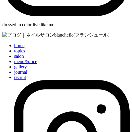
dressed in color live like me.
home
topics
salon
menu&price
gallery
journal
recruit