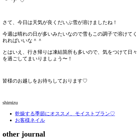
´︶`*)╯♡
さて、今日は天気が良くだいぶ雪が溶けましたね！
今週は晴れの日が多いみたいなので雪もこの調子で溶けてく
れればいいな＾＾
とはいえ、行き帰りは凍結箇所も多いので、気をつけて日々
を過ごしてまいりましょう〜！
皆様のお越しをお待ちしております♡
shimizu
乾燥する季節にオススメ、モイストプラン♡
お客様ネイル
other journal