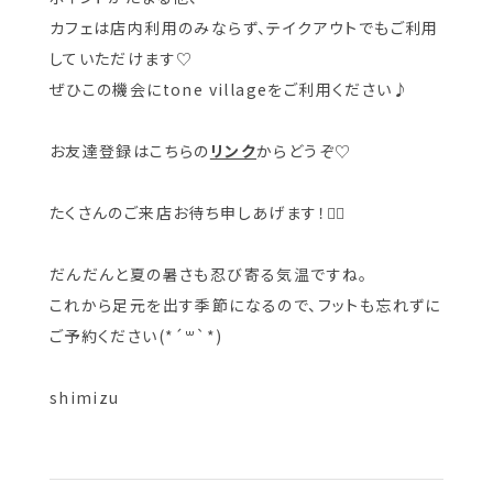
カフェは店内利用のみならず、テイクアウトでもご利用
していただけます♡
ぜひこの機会にtone villageをご利用ください♪
お友達登録はこちらの
リンク
からどうぞ♡
たくさんのご来店お待ち申しあげます！🙇‍♀️
だんだんと夏の暑さも忍び寄る気温ですね。
これから足元を出す季節になるので、フットも忘れずに
ご予約ください(*´꒳`*)
shimizu