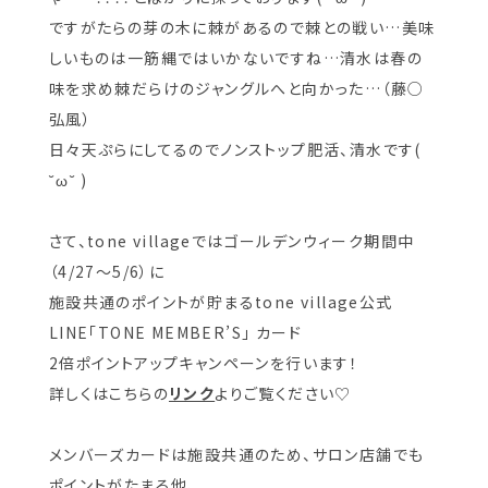
ですがたらの芽の木に棘があるので棘との戦い…美味
しいものは一筋縄ではいかないですね…清水は春の
味を求め棘だらけのジャングルへと向かった…（藤○
弘風）
日々天ぷらにしてるのでノンストップ肥活、清水です(
˘ω˘ )
さて、tone villageではゴールデンウィーク期間中
（4/27〜5/6）に
施設共通のポイントが貯まるtone village公式
LINE「TONE MEMBER’S」 カード
2倍ポイントアップキャンペーンを行います！
詳しくはこちらの
リンク
よりご覧ください♡
メンバーズカードは施設共通のため、サロン店舗でも
ポイントがたまる他、