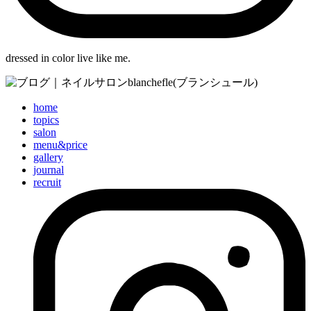
dressed in color live like me.
home
topics
salon
menu&price
gallery
journal
recruit