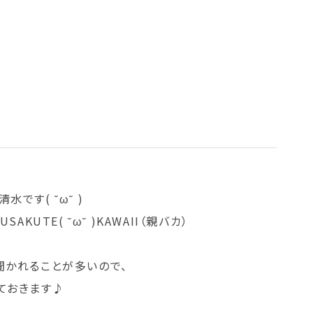
です( ˘ω˘ )
UTE( ˘ω˘ )KAWAII（親バカ）
聞かれることが多いので、
ておきます♪