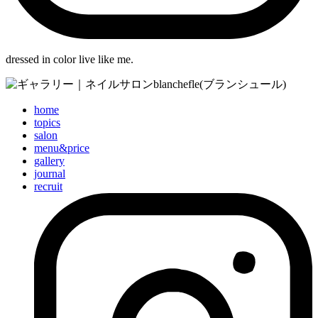
dressed in color live like me.
home
topics
salon
menu&price
gallery
journal
recruit