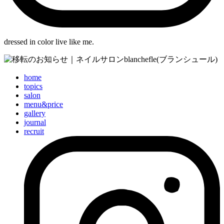
dressed in color live like me.
home
topics
salon
menu&price
gallery
journal
recruit