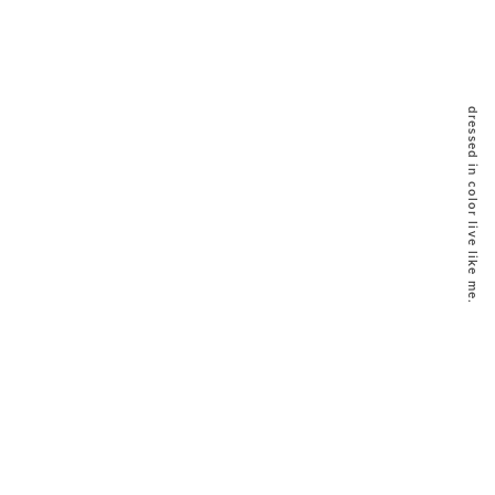
dressed in color live like me.
VIEW MORE