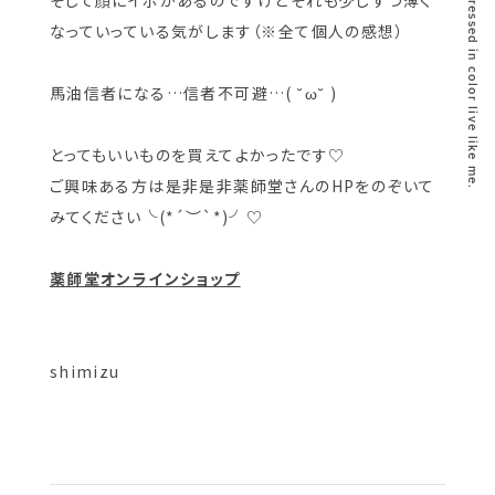
そして顔にイボがあるのですけどそれも少しずつ薄く
dressed in color live like me.
なっていっている気がします（※全て個人の感想）
馬油信者になる…信者不可避…( ˘ω˘ )
とってもいいものを買えてよかったです♡
ご興味ある方は是非是非薬師堂さんのHPをのぞいて
みてください╰(*´︶`*)╯♡
薬師堂オンラインショップ
shimizu