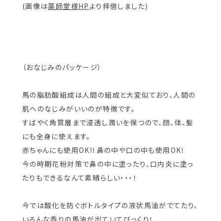
(画像は
薬師堂様HP
より拝借しました)
（おなじみのパッケージ）
馬の脂肪酸組成は人間の組成と大変似ており、人間の
肌へのなじみがいいのが特徴です。
すばやく角質層まで浸透し潤いを保つので、顔、体、髪
にも全身に使えます。
赤ちゃんにも使用OK!！鼻の中や口の中も使用OK！
今の時期花粉対策で鼻の中に塗ったり、口内炎に塗っ
たりもできるなんて素晴らしい・・・！
今では酸化を防ぐボトルタイプの液状馬油がでてたり、
いろんな香りの馬油が出ていてびっくり！