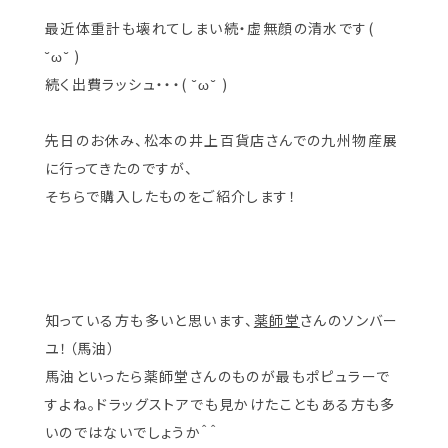
最近体重計も壊れてしまい続・虚無顔の清水です(
˘ω˘ )
続く出費ラッシュ・・・( ˘ω˘ )
先日のお休み、松本の井上百貨店さんでの九州物産展
に行ってきたのですが、
そちらで購入したものをご紹介します！
知っている方も多いと思います、
薬師堂
さんのソンバー
ユ！（馬油）
馬油といったら薬師堂さんのものが最もポピュラーで
すよね。ドラッグストアでも見かけたこともある方も多
いのではないでしょうか＾＾