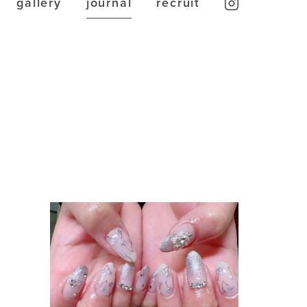
gallery
journal
recruit